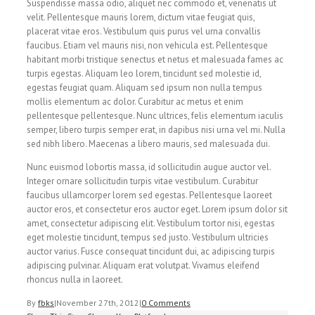
Suspendisse massa odio, aliquet nec commodo et, venenatis ut
velit. Pellentesque mauris lorem, dictum vitae feugiat quis,
placerat vitae eros. Vestibulum quis purus vel urna convallis
faucibus. Etiam vel mauris nisi, non vehicula est. Pellentesque
habitant morbi tristique senectus et netus et malesuada fames ac
turpis egestas. Aliquam leo lorem, tincidunt sed molestie id,
egestas feugiat quam. Aliquam sed ipsum non nulla tempus
mollis elementum ac dolor. Curabitur ac metus et enim
pellentesque pellentesque. Nunc ultrices, felis elementum iaculis
semper, libero turpis semper erat, in dapibus nisi urna vel mi. Nulla
sed nibh libero. Maecenas a libero mauris, sed malesuada dui.
Nunc euismod lobortis massa, id sollicitudin augue auctor vel.
Integer ornare sollicitudin turpis vitae vestibulum. Curabitur
faucibus ullamcorper lorem sed egestas. Pellentesque laoreet
auctor eros, et consectetur eros auctor eget. Lorem ipsum dolor sit
amet, consectetur adipiscing elit. Vestibulum tortor nisi, egestas
eget molestie tincidunt, tempus sed justo. Vestibulum ultricies
auctor varius. Fusce consequat tincidunt dui, ac adipiscing turpis
adipiscing pulvinar. Aliquam erat volutpat. Vivamus eleifend
rhoncus nulla in laoreet.
By
fbks
|
November 27th, 2012
|
0 Comments