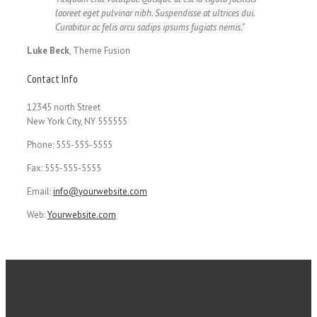
laoreet eget pulvinar nibh. Suspendisse at ultrices dui.
Curabitur ac felis arcu sadips ipsums fugiats nemis.
Luke Beck
,
Theme Fusion
Contact Info
12345 north Street
New York City, NY 555555
Phone: 555-555-5555
Fax: 555-555-5555
Email:
info@yourwebsite.com
Web:
Yourwebsite.com