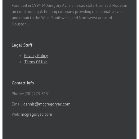
Founded in 1994, McGregory AC is a Texas state-licensed, Houston
air conditioning & heating company providing residential service
and repair to the West, Southwest, and Northwest areas of
Houston...
Legal Stuff
Privacy Policy
Terms Of Use
Contact Info
Phone: (281)773-3151
Email:
dennis@mcgregoryac.com
Web:
mcgregoryac.com