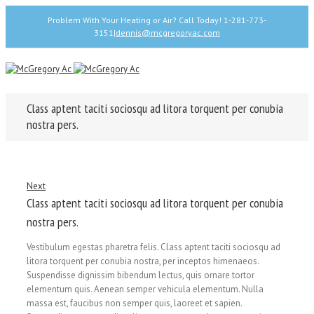
Problem With Your Heating or Air? Call Today! 1-281-773-
3151
|
dennis@mcgregoryac.com
Class aptent taciti sociosqu ad litora torquent per conubia
nostra pers.
Next
Class aptent taciti sociosqu ad litora torquent per conubia
nostra pers.
Vestibulum egestas pharetra felis. Class aptent taciti sociosqu ad
litora torquent per conubia nostra, per inceptos himenaeos.
Suspendisse dignissim bibendum lectus, quis ornare tortor
elementum quis. Aenean semper vehicula elementum. Nulla
massa est, faucibus non semper quis, laoreet et sapien.